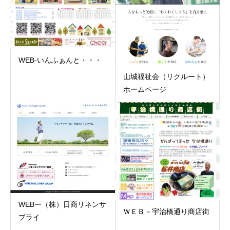
WEB-いんふぁんと・・・
山城福祉会（リクルート）
ホームページ
WEBー（株）日商リネンサ
ＷＥＢ－宇治橋通り商店街
プライ