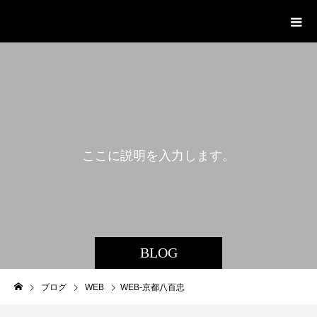
まあ工房 オフィシャルサイト
こ
こ
に
説
明
を
入
力
し
ま
す
。
BLOG
ブログ
WEB
WEB-京都八百忠